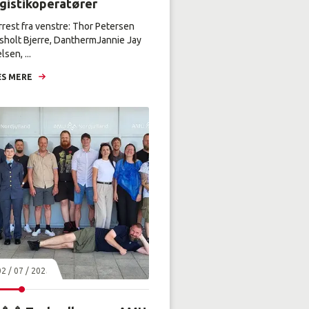
ogistikoperatører
rrest fra venstre: Thor Petersen
sholt Bjerre, DanthermJannie Jay
lsen, ...
S MERE
02 / 07 / 2026