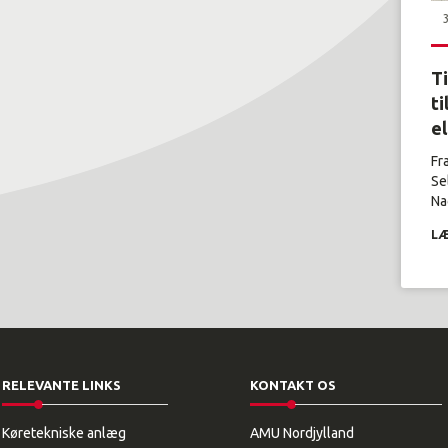
T
ti
e
Fr
Se
Nag
LÆ
RELEVANTE LINKS
KONTAKT OS
Køretekniske anlæg
AMU Nordjylland