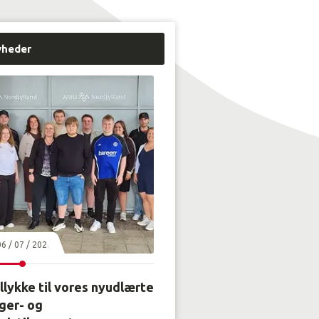
yheder
06 / 07 / 2026
llykke til vores nyudlærte
ger- og