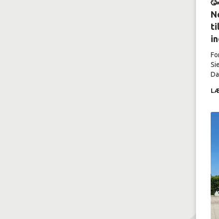

No
ti
i
Fo
Si
Dal
LÆ