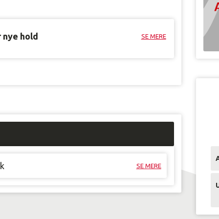
r nye hold
SE MERE
ik
SE MERE