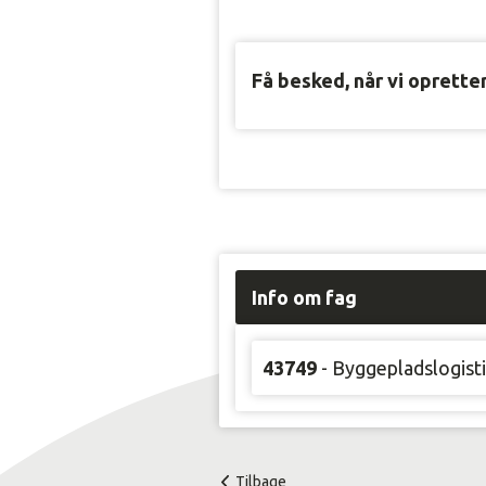
Få besked, når vi oprette
Info om fag
43749
- Byggepladslogist
Tilbage