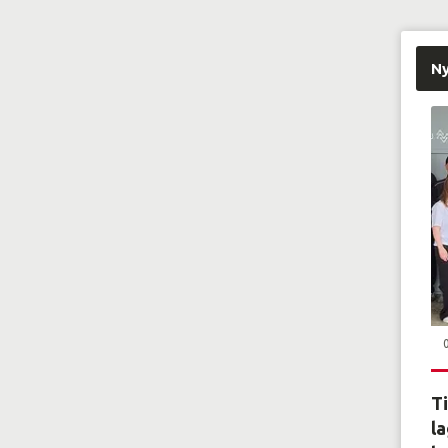
N
Ti
la