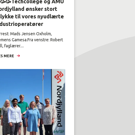
🥳🥳Techcollege og AMU
rdjylland ønsker stort
llykke til vores nyudlærte
ndustrioperatører
rrest: Mads Jensen Oxholm,
emens Gamesa.Fra venstre: Robert
l, faglærer....
S MERE