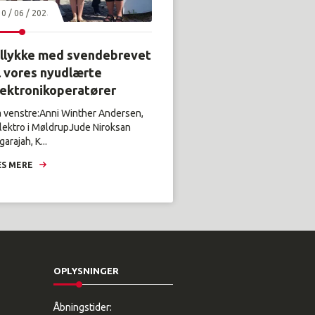
30 / 06 / 2026
illykke med svendebrevet
l vores nyudlærte
lektronikoperatører
a venstre:Anni Winther Andersen,
lektro i MøldrupJude Niroksan
arajah, K...
S MERE
OPLYSNINGER
Åbningstider: