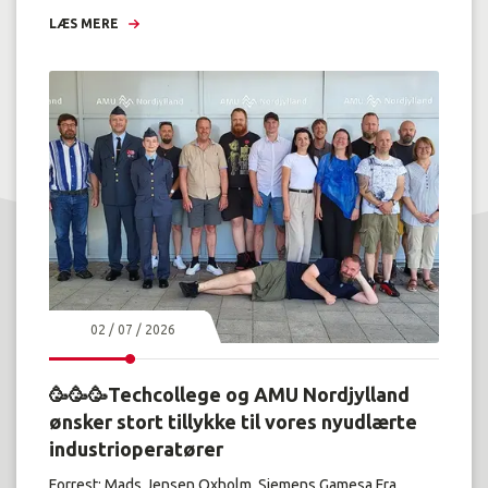
LÆS MERE
02 / 07 / 2026
🥳🥳🥳Techcollege og AMU Nordjylland
ønsker stort tillykke til vores nyudlærte
industrioperatører
Forrest: Mads Jensen Oxholm, Siemens Gamesa.Fra