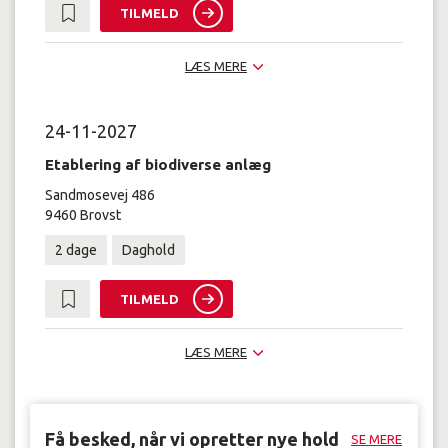
TILMELD
LÆS MERE
24-11-2027
Etablering af biodiverse anlæg
Sandmosevej 486
9460 Brovst
2 dage
Daghold
TILMELD
LÆS MERE
Få besked, når vi opretter nye hold
SE MERE