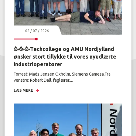
02 / 07 / 2026
🥳🥳🥳Techcollege og AMU Nordjylland
ønsker stort tillykke til vores nyudlærte
industrioperatører
Forrest: Mads Jensen Oxholm, Siemens Gamesa.Fra
venstre: Robert Dall, faglærer....
LÆS MERE