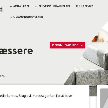
AMU-KURSER
ERHVERVSUDDANNELSER
FULL SERVICE
OM AMU NORDJYLLAND
DOWNLOAD PDF
læssere
ere
dette kursus. Brug evt. kursusagenten for at blive