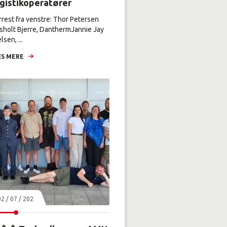
ogistikoperatører
rrest fra venstre: Thor Petersen
sholt Bjerre, DanthermJannie Jay
lsen, ...
S MERE
02 / 07 / 2026