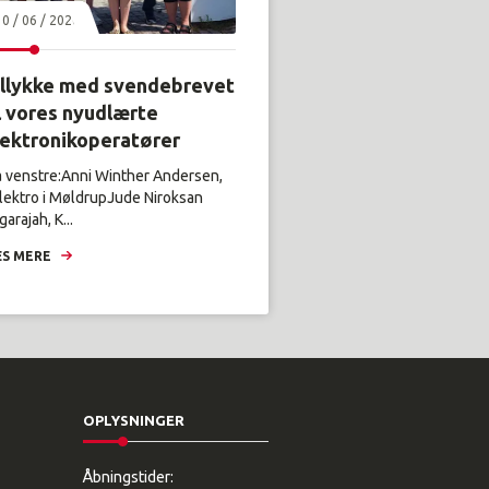
30 / 06 / 2026
illykke med svendebrevet
l vores nyudlærte
lektronikoperatører
a venstre:Anni Winther Andersen,
lektro i MøldrupJude Niroksan
arajah, K...
S MERE
OPLYSNINGER
Åbningstider: