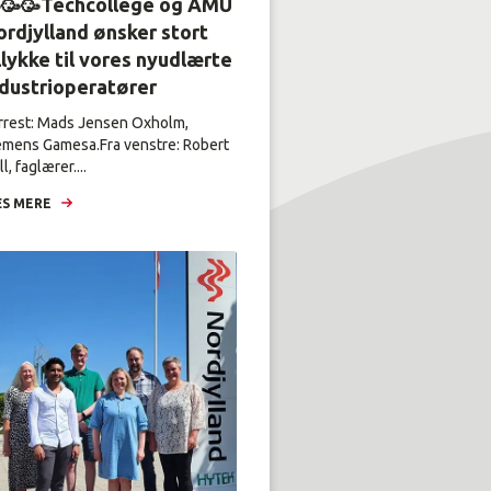
🥳🥳Techcollege og AMU
rdjylland ønsker stort
llykke til vores nyudlærte
ndustrioperatører
rrest: Mads Jensen Oxholm,
emens Gamesa.Fra venstre: Robert
l, faglærer....
S MERE