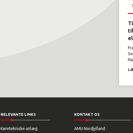
T
ti
e
Fr
Se
Nag
LÆ
RELEVANTE LINKS
KONTAKT OS
Køretekniske anlæg
AMU Nordjylland