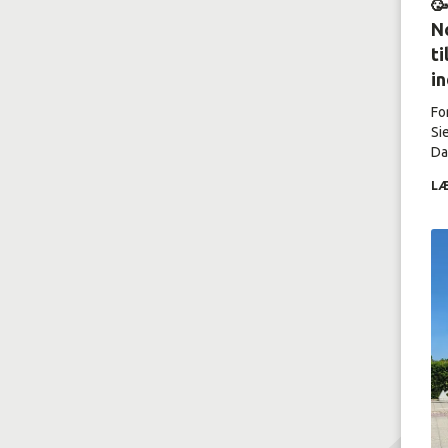

No
ti
i
Fo
Si
Dal
LÆ