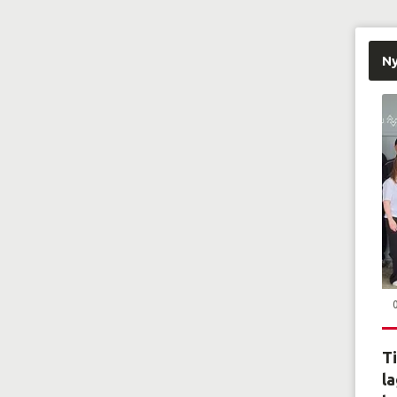
N
Ti
la