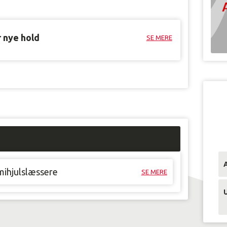
r nye hold
SE MERE
mihjulslæssere
SE MERE