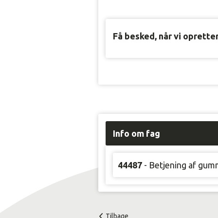
Få besked, når vi oprette
Info om fag
44487
- Betjening af gum
Tilbage