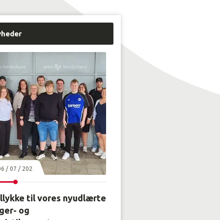
yheder
06 / 07 / 2026
llykke til vores nyudlærte
ger- og