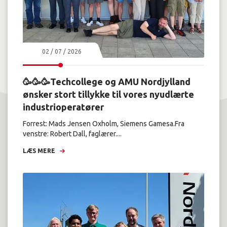
02 / 07 / 2026
🥳🥳🥳Techcollege og AMU Nordjylland
ønsker stort tillykke til vores nyudlærte
industrioperatører
Forrest: Mads Jensen Oxholm, Siemens Gamesa.Fra
venstre: Robert Dall, faglærer....
LÆS MERE