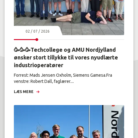
02 / 07 / 2026
🥳🥳🥳Techcollege og AMU Nordjylland
ønsker stort tillykke til vores nyudlærte
industrioperatører
Forrest: Mads Jensen Oxholm, Siemens Gamesa.Fra
venstre: Robert Dall, faglærer....
LÆS MERE