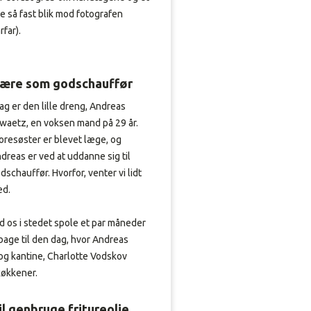
ge så fast blik mod fotografen
arfar).
 lære som godschauffør
dag er den lille dreng, Andreas
waetz, en voksen mand på 29 år.
oresøster er blevet læge, og
dreas er ved at uddanne sig til
dschauffør. Hvorfor, venter vi lidt
ed.
d os i stedet spole et par måneder
lbage til den dag, hvor Andreas
og kantine, Charlotte Vodskov
køkkener.
il genbruge fritureolie