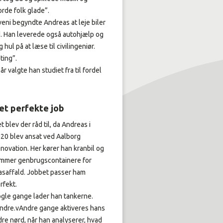
orde folk glade”.
eni begyndte Andreas at leje biler
. Han leverede også autohjælp og
g hul på at læse til civilingeniør.
 ting”.
r valgte han studiet fra til fordel
et perfekte job
t blev der råd til, da Andreas i
20 blev ansat ved Aalborg
novation. Her kører han kranbil og
mmer genbrugscontainere for
asaffald. Jobbet passer ham
rfekt.
gle gange lader han tankerne.
ndre.vAndre gange aktiveres hans
dre nørd, når han analyserer, hvad