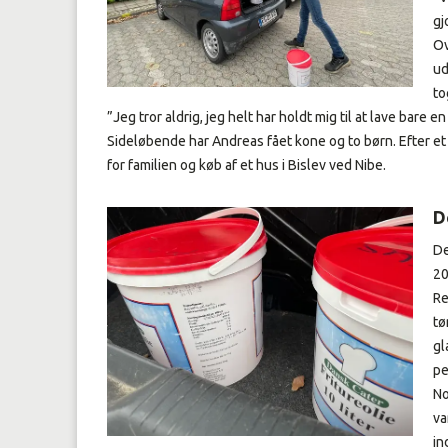
gj
Ov
ud
to
”Jeg tror aldrig, jeg helt har holdt mig til at lave bare en
Sideløbende har Andreas fået kone og to børn. Efter et å
for familien og køb af et hus i Bislev ved Nibe.
D
De
20
Re
tø
gl
pe
No
va
in