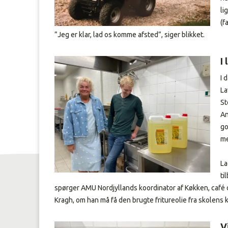
li
(f
”Jeg er klar, lad os komme afsted”, siger blikket.
I
I 
La
St
An
go
m
La
ti
spørger AMU Nordjyllands koordinator af Køkken, café 
Kragh, om han må få den brugte fritureolie fra skolens 
V