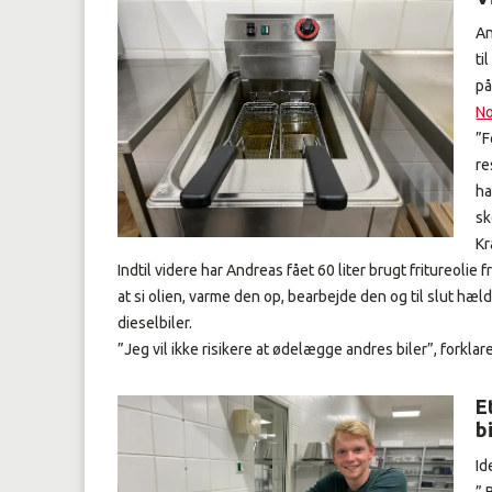
An
ti
på
No
”F
re
ha
sk
Kr
Indtil videre har Andreas fået 60 liter brugt fritureolie
at si olien, varme den op, bearbejde den og til slut hæ
dieselbiler.
”Jeg vil ikke risikere at ødelægge andres biler”, forklar
Et
b
Id