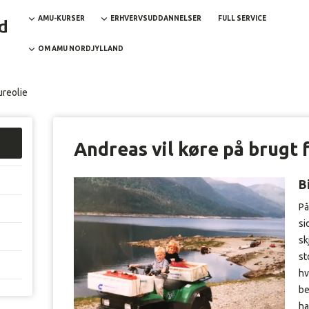
AMU-KURSER
ERHVERVSUDDANNELSER
FULL SERVICE
OM AMU NORDJYLLAND
ureolie
Andreas vil køre på brugt 
B
På
si
sk
st
hv
be
ha