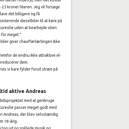
Bio-diesel findes jo, men det koster
-25 kroner literen. Jeg vil forsøge
 lave det billigere og få
sisterende dieselbiler til at køre på
itureolie uden at bearbejde olien
t for meget.”
-biler giver chaufførlærlingen ikke
 fremfor de endnu ikke attraktive el-
n producerer dem.
vis vi bare fylder fossil strøm på
ltid aktive Andreas
itidsprojektet med at genbruge
itureolie passer meget godt med
n Andreas, der blev selvstændig
m 18-årig.
i tog ud og spillede musik og