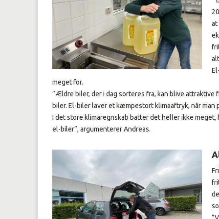
” 
20
at
ek
fr
al
El
meget for.
”Ældre biler, der i dag sorteres fra, kan blive attraktive
biler. El-biler laver et kæmpestort klimaaftryk, når ma
I det store klimaregnskab batter det heller ikke meget, h
el-biler”, argumenterer Andreas.
A
Fr
fr
de
so
”V