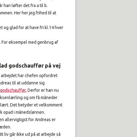
han løfter det fra a til b.
mmen. Her her jeg frihed til at
 og glad for at have fri kl.14 hver
r. For eksempel med genbrug af
lad godschauffør på vej
 arbejdet har chefen opfordret
dreas til at uddanne sig
l
godschauffør.
Derfor er han nu
ksenlærling og om få måneder
lært. Det betyder et velkomment
k opad i månedslønnen.
n allervigtigst for Andreas er
læden.
it liv går ikke ud på at arbejde så