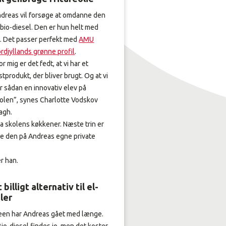
dreas vil forsøge at omdanne den
l bio-diesel. Den er hun helt med
. Det passer perfekt med
AMU
rdjyllands grønne profil
.
or mig er det fedt, at vi har et
stprodukt, der bliver brugt. Og at vi
r sådan en innovativ elev på
olen”, synes Charlotte Vodskov
agh.
 fra skolens køkkener. Næste trin er
lde den på Andreas egne private
er han.
 billigt alternativ til el-
iler
een har Andreas gået med længe.