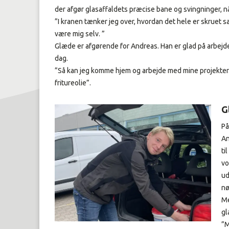
der afgør glasaffaldets præcise bane og svingninger, når 
”I kranen tænker jeg over, hvordan det hele er skruet sa
være mig selv. ”
Glæde er afgørende for Andreas. Han er glad på arbejdet
dag.
”Så kan jeg komme hjem og arbejde med mine projekte
fritureolie”.
G
På
An
ti
vo
ud
nø
Me
g
”M