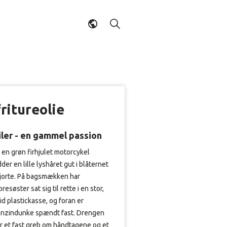
fritureolie
iler - en gammel passion
 en grøn firhjulet motorcykel
dder en lille lyshåret gut i blåternet
jorte. På bagsmækken har
oresøster sat sig til rette i en stor,
id plastickasse, og foran er
nzindunke spændt fast. Drengen
r et fast greb om håndtagene og et