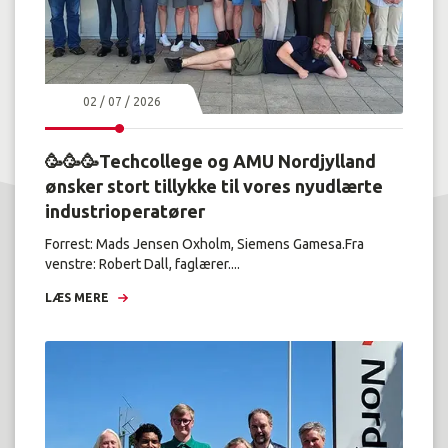
02 / 07 / 2026
🥳🥳🥳Techcollege og AMU Nordjylland
ønsker stort tillykke til vores nyudlærte
industrioperatører
Forrest: Mads Jensen Oxholm, Siemens Gamesa.Fra
venstre: Robert Dall, faglærer....
LÆS MERE