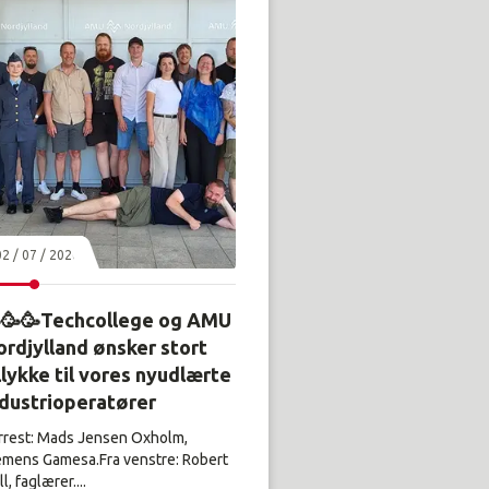
02 / 07 / 2026
🥳🥳Techcollege og AMU
rdjylland ønsker stort
llykke til vores nyudlærte
ndustrioperatører
rrest: Mads Jensen Oxholm,
emens Gamesa.Fra venstre: Robert
l, faglærer....