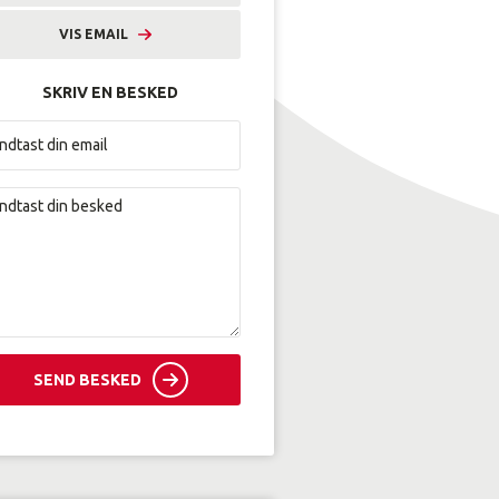
VIS EMAIL
mhyl@amunordjylland.dk
SKRIV EN BESKED
SEND BESKED