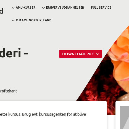
AMU-KURSER
ERHVERVSUDDANNELSER
FULL SERVICE
OM AMU NORDJYLLAND
eri -
DOWNLOAD PDF
grøftekant
dette kursus. Brug evt. kursusagenten for at blive