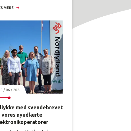
S MERE
30 / 06 / 2026
illykke med svendebrevet
l vores nyudlærte
lektronikoperatører