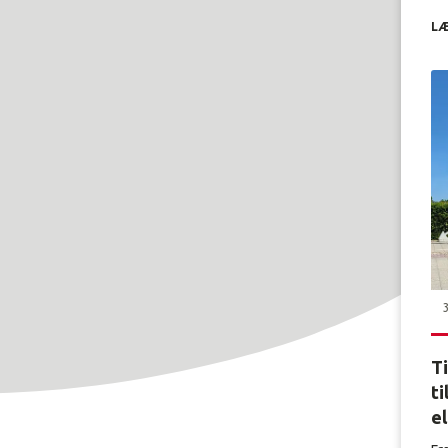
LÆ
T
ti
e