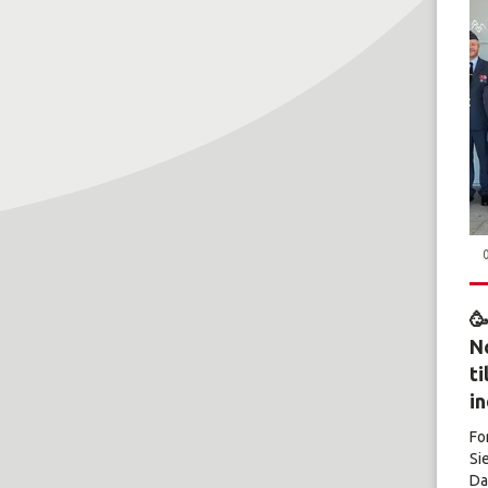

No
ti
i
Fo
Si
Dal