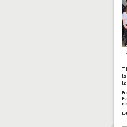
Ti
la
l
Fo
Ru
Nie
LÆ