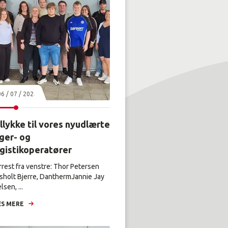
06 / 07 / 2026
llykke til vores nyudlærte
ger- og
ogistikoperatører
rrest fra venstre: Thor Petersen
sholt Bjerre, DanthermJannie Jay
lsen, ...
S MERE