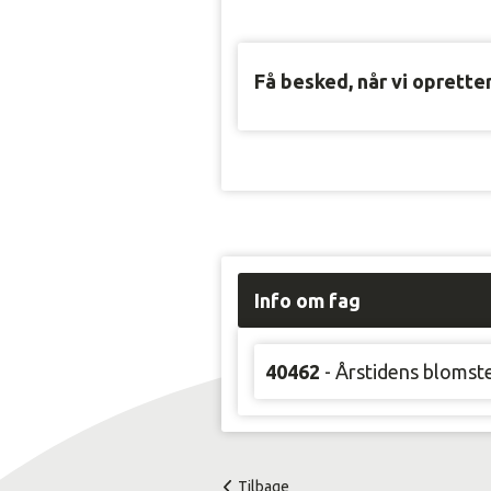
Få besked, når vi oprette
Info om fag
40462
- Årstidens blomst
Tilbage