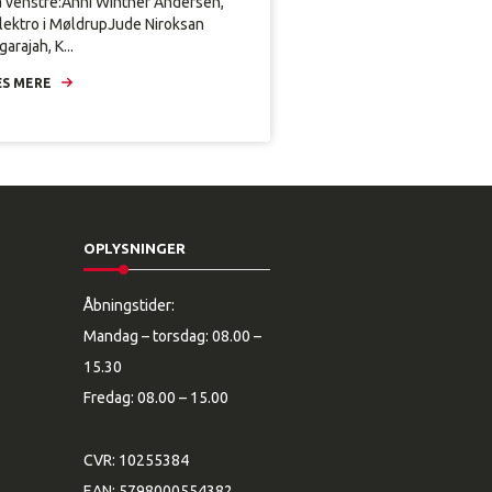
a venstre:Anni Winther Andersen,
lektro i MøldrupJude Niroksan
arajah, K...
S MERE
OPLYSNINGER
Åbningstider:
Mandag – torsdag: 08.00 –
15.30
Fredag: 08.00 – 15.00
CVR: 10255384
EAN: 5798000554382