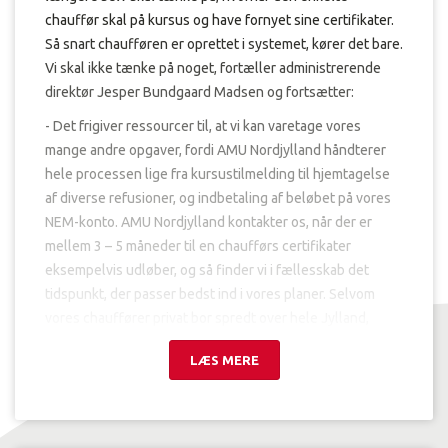
chauffør skal på kursus og have fornyet sine certifikater.
Så snart chaufføren er oprettet i systemet, kører det bare.
Vi skal ikke tænke på noget, fortæller administrerende
direktør Jesper Bundgaard Madsen og fortsætter:
- Det frigiver ressourcer til, at vi kan varetage vores
mange andre opgaver, fordi AMU Nordjylland håndterer
hele processen lige fra kursustilmelding til hjemtagelse
af diverse refusioner, og indbetaling af beløbet på vores
NEM-konto. AMU Nordjylland kontakter os, når der er
mellem 3 – 5 måneder til en chaufførs certifikater
eksempelvis udløber, og så finder vi i fællesskab det
tidspunkt, der passer bedst ind i vores planer. Selvom
vores chauffører privat bor spredt over hele Jylland,
sørger AMU Nordjylland for at få chaufførerne på kursus
LÆS MERE
på den skole, der ligger nærmest deres private bopæl. Vi
oplever i den forbindelse en stor fleksibilitet og
hensyntagen til vores behov, slutter Jesper Bundgaard.