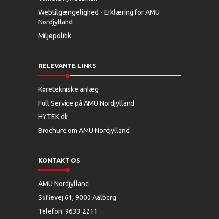
lang årrække. For os er det en måde på at garantere vores
Webtilgængelighed - Erklæring for AMU
kunder den bedste håndtering af deres produkter, at vi
Nordjylland
har gode stabile medarbejdere med stor erfaring med det,
Miljøpolitik
de laver. Vi er en virksomhed i konstant udvikling, og over
de seneste år har vi øget bilparken og medarbejderstaben
markant, fortæller Jesper Bundgaard Madsen.
RELEVANTE LINKS
Køretekniske anlæg
Full Service på AMU Nordjylland
HYTEK.dk
Brochure om AMU Nordjylland
KONTAKT OS
AMU Nordjylland
Sofievej 61, 9000 Aalborg
Telefon:
9633 2211