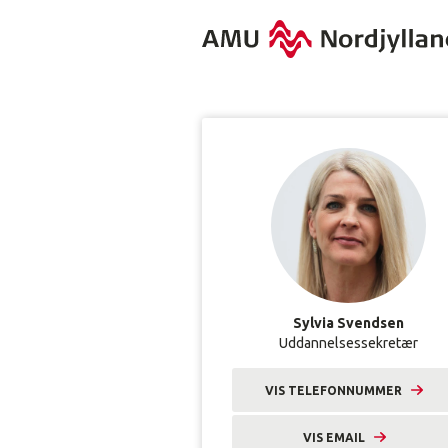
Sylvia Svendsen
Uddannelsessekretær
VIS TELEFONNUMMER
9633 2255
VIS EMAIL
syl@amunordjylland.dk