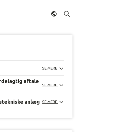
SE MERE
rdelagtig aftale
SE MERE
retekniske anlæg
SE MERE