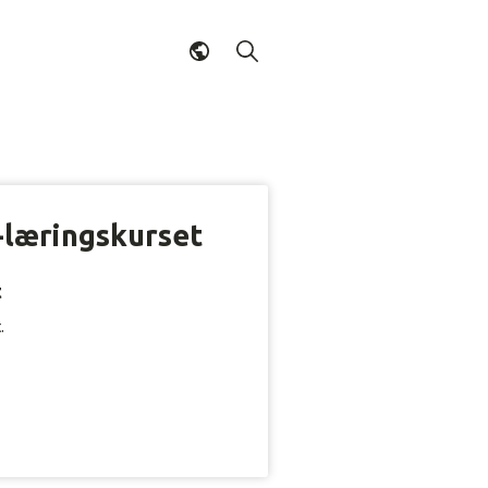
e-læringskurset
t
.