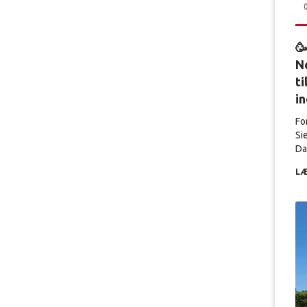

No
ti
i
Fo
Si
Dal
LÆ