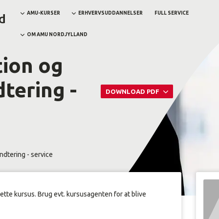
AMU-KURSER
ERHVERVSUDDANNELSER
FULL SERVICE
OM AMU NORDJYLLAND
ion og
tering -
DOWNLOAD PDF
dtering - service
dette kursus. Brug evt. kursusagenten for at blive