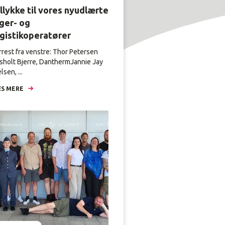
llykke til vores nyudlærte
ger- og
ogistikoperatører
rrest fra venstre: Thor Petersen
sholt Bjerre, DanthermJannie Jay
lsen, ...
S MERE