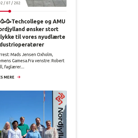
02 / 07 / 2026
🥳🥳Techcollege og AMU
rdjylland ønsker stort
llykke til vores nyudlærte
ndustrioperatører
rrest: Mads Jensen Oxholm,
emens Gamesa.Fra venstre: Robert
l, faglærer....
S MERE