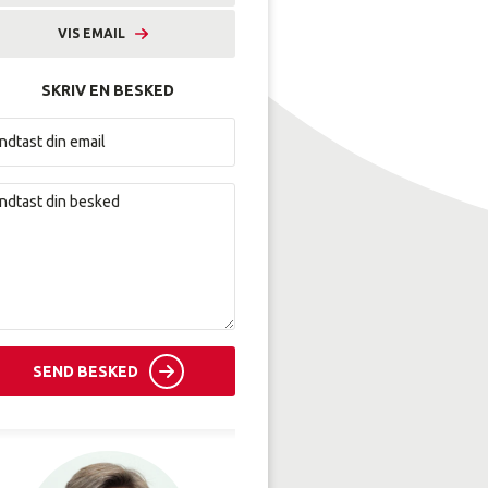
VIS EMAIL
sni@amunordjylland.dk
SKRIV EN BESKED
SEND BESKED