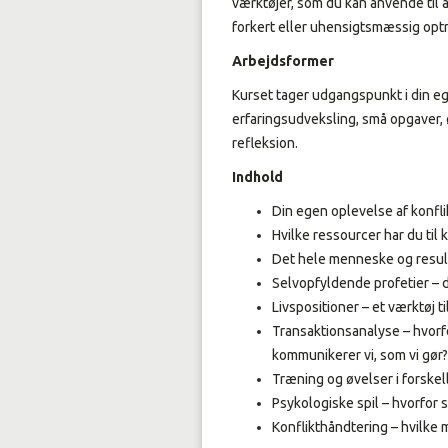
værktøjer, som du kan anvende til a
forkert eller uhensigtsmæssig opt
Arbejdsformer
Kurset tager udgangspunkt i din e
erfaringsudveksling, små opgaver, 
refleksion.
Indhold
Din egen oplevelse af konfli
Hvilke ressourcer har du til
Det hele menneske og resul
Selvopfyldende profetier – d
Livspositioner – et værktøj t
Transaktionsanalyse – hvorfo
kommunikerer vi, som vi gør?
Træning og øvelser i forskel
Psykologiske spil – hvorfor 
Konflikthåndtering – hvilke 