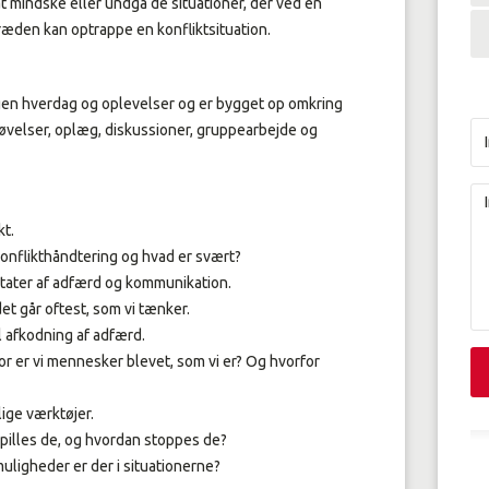
t mindske eller undgå de situationer, der ved en
ræden kan optrappe en konfliktsituation.
gen hverdag og oplevelser og er bygget op omkring
øvelser, oplæg, diskussioner, gruppearbejde og
kt.
 konflikthåndtering og hvad er svært?
tater af adfærd og kommunikation.
et går oftest, som vi tænker.
il afkodning af adfærd.
r er vi mennesker blevet, som vi er? Og hvorfor
lige værktøjer.
spilles de, og hvordan stoppes de?
muligheder er der i situationerne?