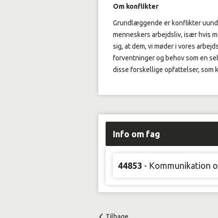
Om konflikter
Grundlæggende er konflikter uundg
menneskers arbejdsliv, især hvis ma
sig, at dem, vi møder i vores arbejd
forventninger og behov som en se
disse forskellige opfattelser, som ka
Info om fag
44853
- Kommunikation og
Tilbage