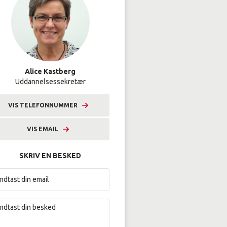
Alice Kastberg
Uddannelsessekretær
VIS TELEFONNUMMER
9633 2243
VIS EMAIL
alka@amunordjylland.dk
SKRIV EN BESKED