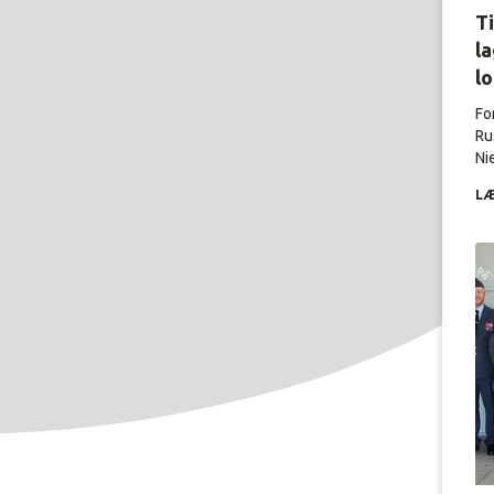
Ti
la
l
Fo
Ru
Nie
LÆ