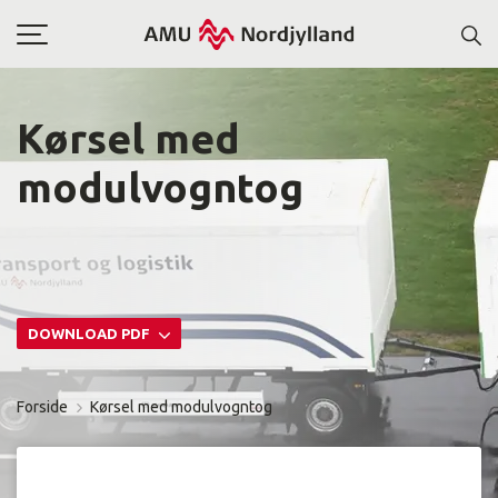
Toggle
navigation
Kørsel med
modulvogntog
DOWNLOAD PDF
Forside
Kørsel med modulvogntog