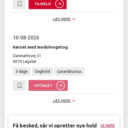
TILMELD
LÆS MERE
10-08-2026
Kørsel med modulvogntog
Danmarksvej 51
9670 Løgstør
3 dage
Daghold
Garantikursus
OPTAGET
LÆS MERE
Få besked, når vi opretter nye hold
SE MERE