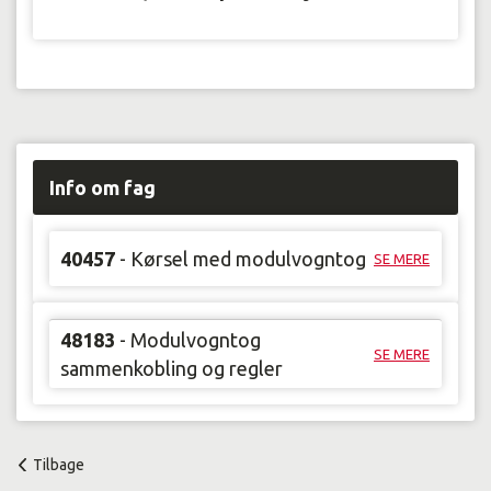
Info om fag
40457
- Kørsel med modulvogntog
SE MERE
48183
- Modulvogntog
SE MERE
sammenkobling og regler
Tilbage