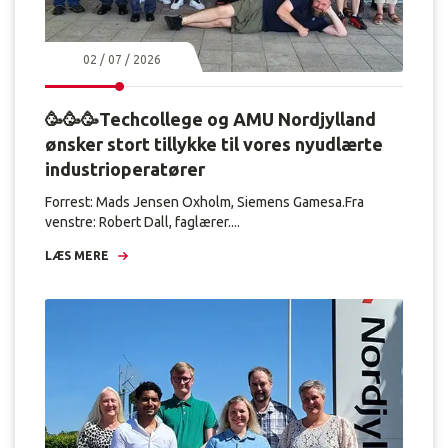
02 / 07 / 2026
🥳🥳🥳Techcollege og AMU Nordjylland
ønsker stort tillykke til vores nyudlærte
industrioperatører
Forrest: Mads Jensen Oxholm, Siemens Gamesa.Fra
venstre: Robert Dall, faglærer....
LÆS MERE