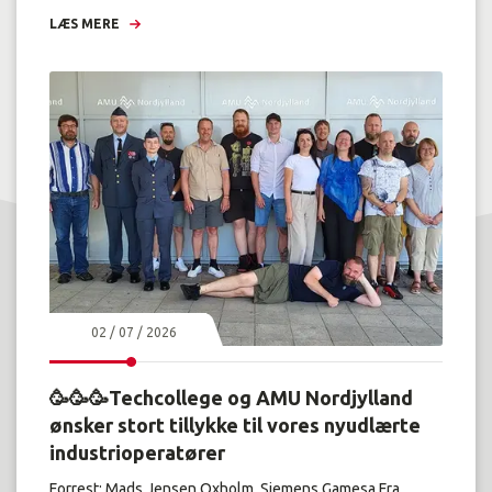
LÆS MERE
02 / 07 / 2026
🥳🥳🥳Techcollege og AMU Nordjylland
ønsker stort tillykke til vores nyudlærte
industrioperatører
Forrest: Mads Jensen Oxholm, Siemens Gamesa.Fra