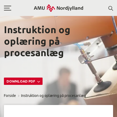
Toggle
navigation
Instruktion og
oplæring på
procesanlæg
DOWNLOAD PDF
Forside
Instruktion og oplæring på procesanlæg