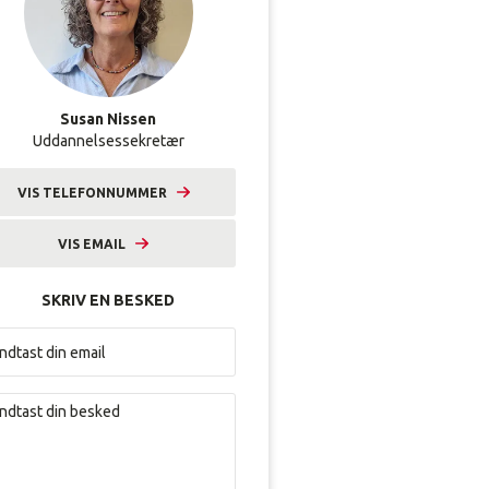
Susan Nissen
Uddannelsessekretær
VIS TELEFONNUMMER
9633 2229
VIS EMAIL
sni@amunordjylland.dk
SKRIV EN BESKED