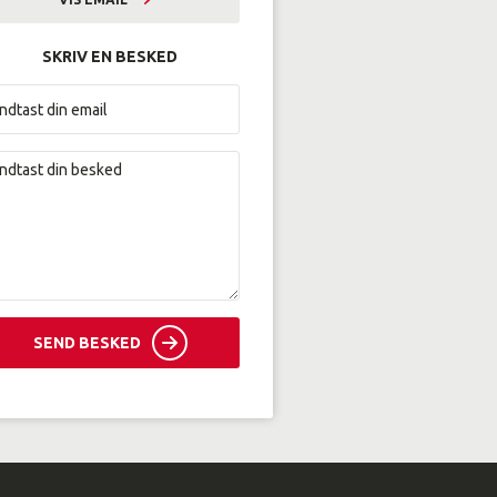
sih@amunordjylland.dk
SKRIV EN BESKED
SEND BESKED