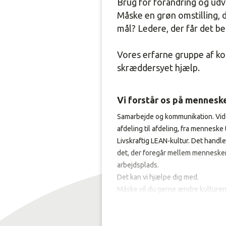
Brug for forandring og udvi
Måske en grøn omstilling, 
mål? Ledere, der får det be
Vores erfarne gruppe af ko
skræddersyet hjælp.
Vi forstår os på mennesk
Samarbejde og kommunikation. Vid
afdeling til afdeling, fra menneske
Livskraftig LEAN-kultur. Det handl
det, der foregår mellem menneske
arbejdsplads.
Det kan vi hjælpe dig med.
Måske vil du gerne ændre kulturen i
retning. Måske skal
dine erfarne m
kollegaer?
Vi har erfaringen, og vi er klar til