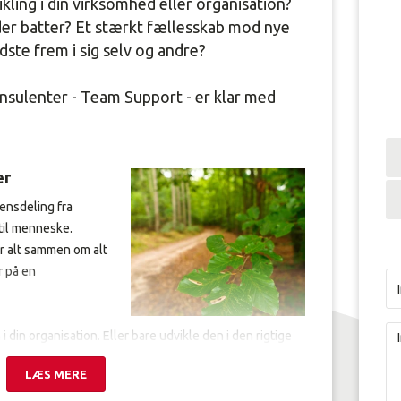
kling i din virksomhed eller organisation?
der batter? Et stærkt fællesskab mod nye
dste frem i sig selv og andre?
nsulenter - Team Support - er klar med
er
ensdeling fra
 til menneske.
er alt sammen om alt
r på en
 din organisation. Eller bare udvikle den i den rigtige
edarbejdere have redskaberne til at støtte nye
LÆS MERE
 at undervise, hvor det giver mest mening. Måske hos dig