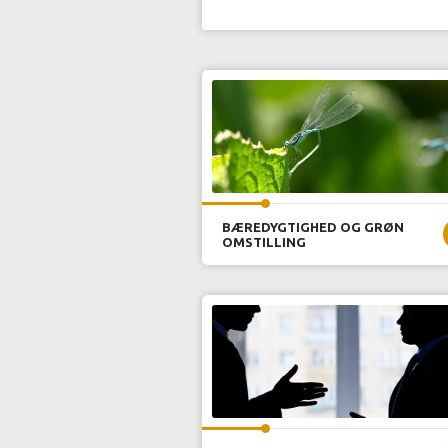
og din virksomhed/organisation. 
omgivelser nær Tranum. Eller i na
Udgangspunktet er de konkrete udf
vi det optimale udviklingsforløb for
efter ønske.
BÆREDYGTIGHED OG GRØN
OMSTILLING
medarbejderne, når der skal ske s
eksempel være grøn omstilling af en
skal omstilles med bæredygtighed f