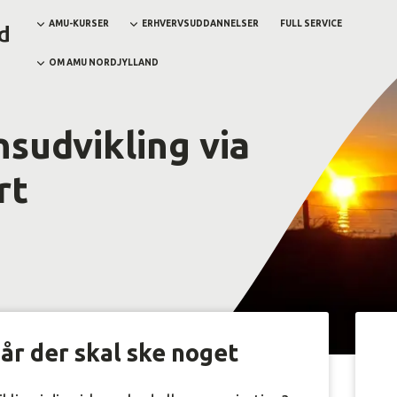
AMU-KURSER
ERHVERVSUDDANNELSER
FULL SERVICE
OM AMU NORDJYLLAND
sudvikling via
rt
år der skal ske noget