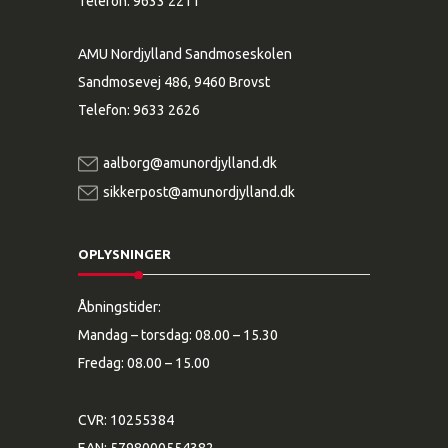
Telefon:
9633 2211
AMU Nordjylland Sandmoseskolen
Sandmosevej 486, 9460 Brovst
Telefon:
9633 2626
aalborg@amunordjylland.dk
sikkerpost@amunordjylland.dk
OPLYSNINGER
Åbningstider:
Mandag – torsdag: 08.00 – 15.30
Fredag: 08.00 – 15.00
CVR: 10255384
EAN: 5798000554382