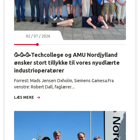
02 / 07 / 2026
🥳🥳🥳Techcollege og AMU Nordjylland
ønsker stort tillykke til vores nyudlærte
industrioperatører
Forrest: Mads Jensen Oxholm, Siemens Gamesa.Fra
venstre: Robert Dall, faglærer....
LÆS MERE