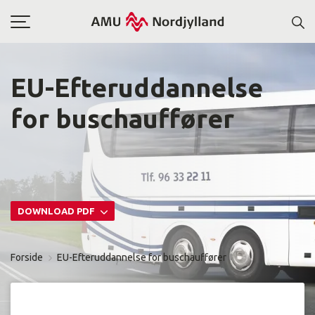
Toggle
navigation
EU-Efteruddannelse
for buschauffører
DOWNLOAD PDF
Forside
EU-Efteruddannelse for buschauffører