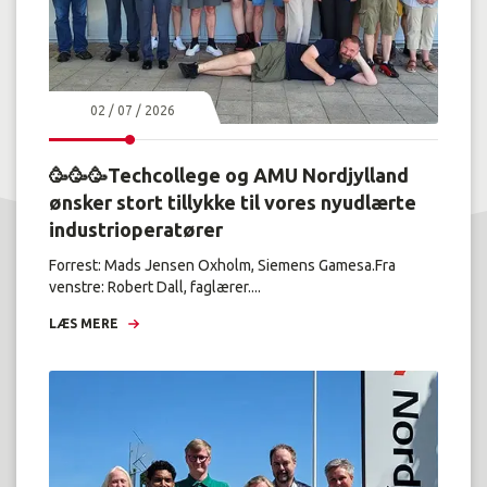
02 / 07 / 2026
🥳🥳🥳Techcollege og AMU Nordjylland
ønsker stort tillykke til vores nyudlærte
industrioperatører
Forrest: Mads Jensen Oxholm, Siemens Gamesa.Fra
venstre: Robert Dall, faglærer....
LÆS MERE