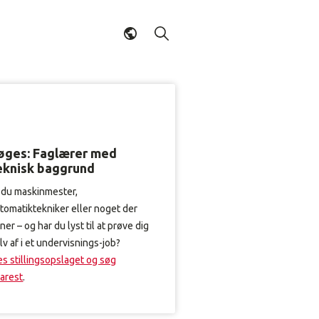
øges: Faglærer med
eknisk baggrund
 du maskinmester,
tomatiktekniker eller noget der
gner – og har du lyst til at prøve dig
lv af i et undervisnings-job?
s stillingsopslaget og søg
arest
.