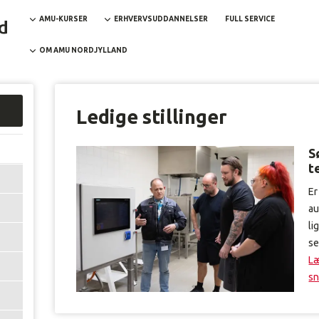
AMU-KURSER
ERHVERVSUDDANNELSER
FULL SERVICE
OM AMU NORDJYLLAND
Ledige stillinger
S
t
Er
au
li
se
Læ
sn