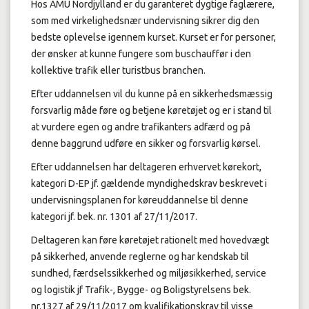
Hos AMU Nordjylland er du garanteret dygtige faglærere,
som med virkelighedsnær undervisning sikrer dig den
bedste oplevelse igennem kurset. Kurset er for personer,
der ønsker at kunne fungere som buschauffør i den
kollektive trafik eller turistbus branchen.
Efter uddannelsen vil du kunne på en sikkerhedsmæssig
forsvarlig måde føre og betjene køretøjet og er i stand til
at vurdere egen og andre trafikanters adfærd og på
denne baggrund udføre en sikker og forsvarlig kørsel.
Efter uddannelsen har deltageren erhvervet kørekort,
kategori D-EP jf. gældende myndighedskrav beskrevet i
undervisningsplanen for køreuddannelse til denne
kategori jf. bek. nr. 1301 af 27/11/2017.
Deltageren kan føre køretøjet rationelt med hovedvægt
på sikkerhed, anvende reglerne og har kendskab til
sundhed, færdselssikkerhed og miljøsikkerhed, service
og logistik jf Trafik-, Bygge- og Boligstyrelsens bek.
nr.1327 af 29/11/2017 om kvalifikationskrav til visse